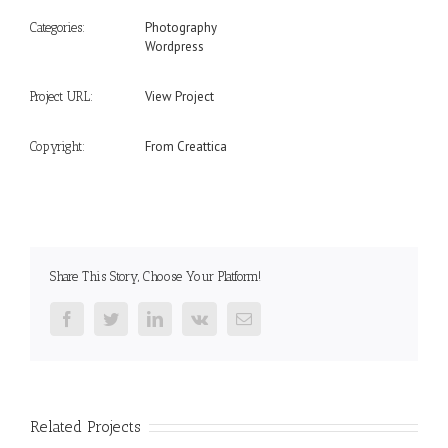
Photography
Categories:
Wordpress
View Project
Project URL:
From Creattica
Copyright:
Share This Story, Choose Your Platform!
Facebook
Twitter
LinkedIn
Vk
Email
Related Projects