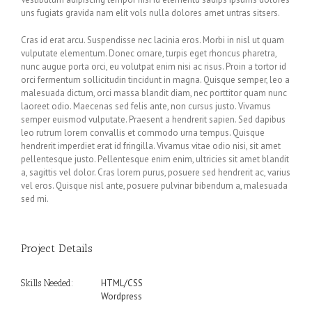
uns fugiats gravida nam elit vols nulla dolores amet untras sitsers.
Cras id erat arcu. Suspendisse nec lacinia eros. Morbi in nisl ut quam
vulputate elementum. Donec ornare, turpis eget rhoncus pharetra,
nunc augue porta orci, eu volutpat enim nisi ac risus. Proin a tortor id
orci fermentum sollicitudin tincidunt in magna. Quisque semper, leo a
malesuada dictum, orci massa blandit diam, nec porttitor quam nunc
laoreet odio. Maecenas sed felis ante, non cursus justo. Vivamus
semper euismod vulputate. Praesent a hendrerit sapien. Sed dapibus
leo rutrum lorem convallis et commodo urna tempus. Quisque
hendrerit imperdiet erat id fringilla. Vivamus vitae odio nisi, sit amet
pellentesque justo. Pellentesque enim enim, ultricies sit amet blandit
a, sagittis vel dolor. Cras lorem purus, posuere sed hendrerit ac, varius
vel eros. Quisque nisl ante, posuere pulvinar bibendum a, malesuada
sed mi.
Project Details
HTML/CSS
Skills Needed:
Wordpress