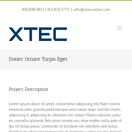
Skip
to
800.898.9832 | 913.829.3773
|
info@xteconline.com
content
Donec Ornare Turpis Eget
Project Description
Lorem ipsum dolor sit amet, consectetur adipiscing elit. Nam viverra
euismod odio, gravida pellentesque urna varius vitae. Sed dui lorem,
adipiscing in adipiscing et, interdum nec metus. Mauris ultricies, justo
eu convallis placerat, felis enim ornare nisi, vitae mattis nulla ante id
dui. Ut lectus purus, commodo et tincidunt vel, interdum sed lectus.
Vestibulum adipiscing tempor nisi id elementu sadips ipsums dolores