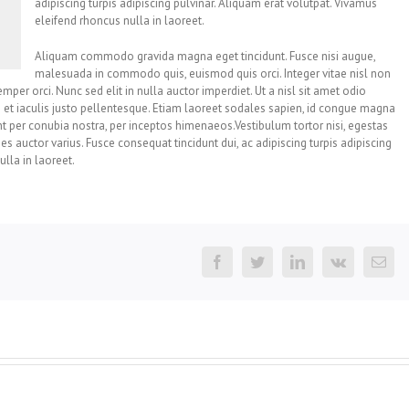
adipiscing turpis adipiscing pulvinar. Aliquam erat volutpat. Vivamus
eleifend rhoncus nulla in laoreet.
Aliquam commodo gravida magna eget tincidunt. Fusce nisi augue,
malesuada in commodo quis, euismod quis orci. Integer vitae nisl non
per orci. Nunc sed elit in nulla auctor imperdiet. Ut a nisl sit amet odio
 et iaculis justo pellentesque. Etiam laoreet sodales sapien, id congue magna
nt per conubia nostra, per inceptos himenaeos.Vestibulum tortor nisi, egestas
es auctor varius. Fusce consequat tincidunt dui, ac adipiscing turpis adipiscing
lla in laoreet.
Facebook
Twitter
LinkedIn
Vk
Ema