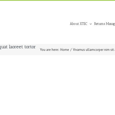
About XTEC
Returns Mana
at laoreet tortor
You are here:
:
Home
/
Vivamus ullamcorper nim sit 