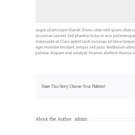
augue ullamcorper blandit. Donec vitae nibh ipsum, vitae sem
accumsan laoreet. Sed pharetra lectus in arcu pellentesque
malesuada ut. Class aptent taciti sociosqu ad litora torque
eget molestie tincidunt, tempus sed justo. Vestibulum ultrici
pulvinar. Aliquam erat volutpat. Vivamus eleifend rhoncus nu
Share This Story, Choose Your Platform!
About the Author:
admin