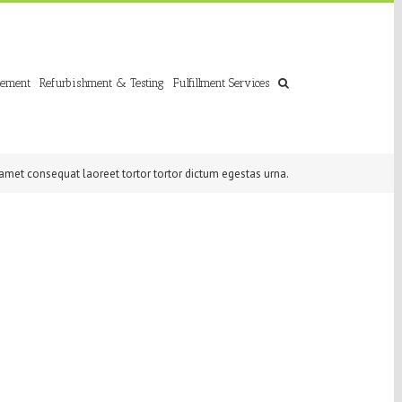
gement
Refurbishment & Testing
Fulfillment Services
amet consequat laoreet tortor tortor dictum egestas urna.