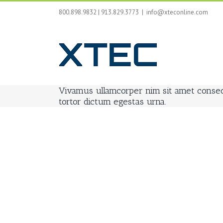
Skip
800.898.9832 | 913.829.3773
|
info@xteconline.com
to
content
Vivamus ullamcorper nim sit amet consequ
tortor dictum egestas urna.