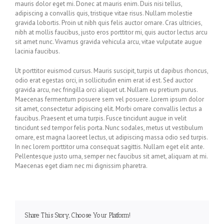
mauris dolor eget mi. Donec at mauris enim. Duis nisi tellus,
adipiscing a convallis quis, tristique vitae risus. Nullam molestie
gravida lobortis. Proin ut nibh quis felis auctor ornare. Cras ultricies,
nibh at mollis faucibus, justo eros porttitor mi, quis auctor lectus arcu
sit amet nunc. Vivamus gravida vehicula arcu, vitae vulputate augue
lacinia faucibus.
Ut porttitor euismod cursus. Mauris suscipit, turpis ut dapibus rhoncus,
odio erat egestas orci, in sollicitudin enim erat id est. Sed auctor
gravida arcu, nec fringilla orci aliquet ut. Nullam eu pretium purus.
Maecenas fermentum posuere sem vel posuere. Lorem ipsum dolor
sit amet, consectetur adipiscing elit. Morbi ornare convallis lectus a
faucibus. Praesent et urna turpis. Fusce tincidunt augue in velit
tincidunt sed tempor felis porta. Nunc sodales, metus ut vestibulum
ornare, est magna laoreet lectus, ut adipiscing massa odio sed turpis.
In nec lorem porttitor urna consequat sagittis. Nullam eget elit ante.
Pellentesque justo urna, semper nec faucibus sit amet, aliquam at mi.
Maecenas eget diam nec mi dignissim pharetra.
Share This Story, Choose Your Platform!