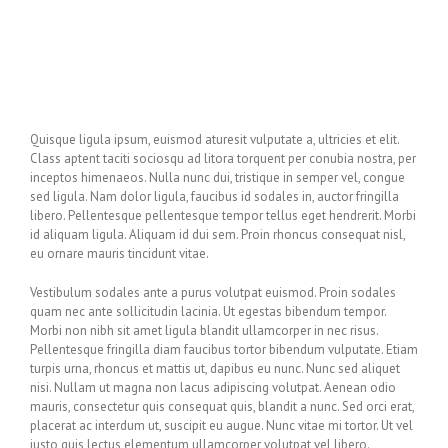
Quisque ligula ipsum, euismod aturesit vulputate a, ultricies et elit.
Class aptent taciti sociosqu ad litora torquent per conubia nostra, per
inceptos himenaeos. Nulla nunc dui, tristique in semper vel, congue
sed ligula. Nam dolor ligula, faucibus id sodales in, auctor fringilla
libero. Pellentesque pellentesque tempor tellus eget hendrerit. Morbi
id aliquam ligula. Aliquam id dui sem. Proin rhoncus consequat nisl,
eu ornare mauris tincidunt vitae.
Vestibulum sodales ante a purus volutpat euismod. Proin sodales
quam nec ante sollicitudin lacinia. Ut egestas bibendum tempor.
Morbi non nibh sit amet ligula blandit ullamcorper in nec risus.
Pellentesque fringilla diam faucibus tortor bibendum vulputate. Etiam
turpis urna, rhoncus et mattis ut, dapibus eu nunc. Nunc sed aliquet
nisi. Nullam ut magna non lacus adipiscing volutpat. Aenean odio
mauris, consectetur quis consequat quis, blandit a nunc. Sed orci erat,
placerat ac interdum ut, suscipit eu augue. Nunc vitae mi tortor. Ut vel
justo quis lectus elementum ullamcorper volutpat vel libero.