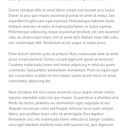
Donec volutpat nibh sit amet libero ornare non laoreet arcu luctus.
Donec id arcu quis mauris euismod placerat sit amet ut metus. Sed
imperdiet fringilla sem eget euismod. Pellentesque habitant morbi
tristique senectus et netus et malesuada fames ac turpis egestas.
Pellentesque adipiscing, neque ut pulvinar tincidunt, est sem euismod
odio, eu ullamcorper turpis nisl sit amet velit. Nullam vitae nibh odio,
non scelerisque nibh. Vestibulum ut est augue, in varius purus.
Proin dictum lobortis justo at pretium. Nunc malesuada ante sit amet
purus ornare pulvinar. Donec suscipit dignissim ipsum at euismod.
Curabitur malesuada lorem sed metus adipiscing in vehicula quam
commodo. Sed porttitor elementum elementum. Proin eu ligula eget
leo consectetur sodales et non mauris. Lorem ipsum dolor sit amet,
consectetur adipiscing elit.
Nunc tincidunt, elit non cursus euismod, lacus augue ornare metus,
egestas imperdiet nulla nisl quis mauris. Suspendisse a pharetra urna.
Morbi dui lectus, pharetra nec elementum eget, vulputate ut nisi.
Aliquam accumsan, nulla sed feugiat vehicula, lacus justo semper
libero, quis porttitor turpis odio sit amet ligula. Duis dapibus
fermentum orci, nec malesuada libero vehicula ut. Integer sodales,
urna eget interdum eleifend, nulla nibh laoreet nisl, quis dignissim