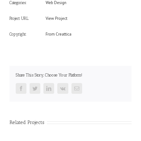
Web Design
Categories:
View Project
Project URL:
From Creattica
Copyright:
Share This Story, Choose Your Platform!
Facebook
Twitter
LinkedIn
Vk
Email
Related Projects