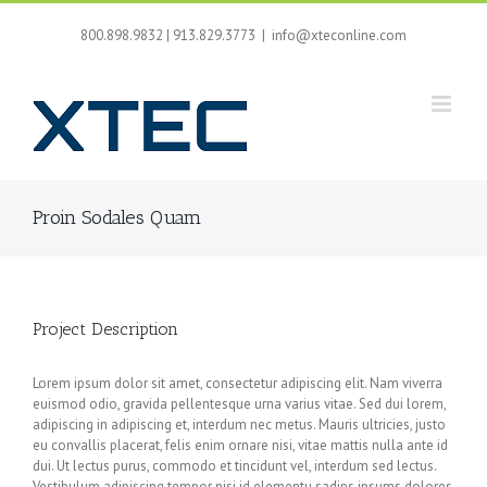
Skip
to
800.898.9832 | 913.829.3773
|
info@xteconline.com
content
Proin Sodales Quam
Project Description
Lorem ipsum dolor sit amet, consectetur adipiscing elit. Nam viverra
euismod odio, gravida pellentesque urna varius vitae. Sed dui lorem,
adipiscing in adipiscing et, interdum nec metus. Mauris ultricies, justo
eu convallis placerat, felis enim ornare nisi, vitae mattis nulla ante id
dui. Ut lectus purus, commodo et tincidunt vel, interdum sed lectus.
Vestibulum adipiscing tempor nisi id elementu sadips ipsums dolores