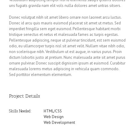
uns fugiats gravida nam elit vols nulla dolores amet untras sitsers.
Donec volutpat nibh sit amet libero ornare non laoreet arcu luctus.
Donec id arcu quis mauris euismod placerat sit amet ut metus. Sed
imperdiet fringilla sem eget euismod. Pellentesque habitant morbi
tristique senectus et netus et malesuada fames ac turpis egestas.
Pellentesque adipiscing, neque ut pulvinar tincidunt, est sem euismod
odio, eu ullamcorper turpis nisl sit amet velit. Nullam vitae nibh odio,
non scelerisque nibh. Vestibulum ut est augue, in varius purus. Proin
dictum lobortis justo at pretium. Nunc malesuada ante sit amet purus
ornare pulvinar. Donec suscipit dignissim ipsum at euismod. Curabitur
malesuada lorems metus adipiscing in vehicula quam commodo.
Sed porttitor elementum elementum.
Project Details
HTML/CSS
Skills Needed:
Web Design
Web Development