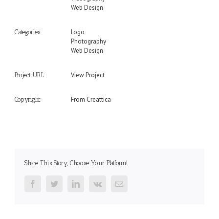
Web Design
Logo
Categories:
Photography
Web Design
View Project
Project URL:
From Creattica
Copyright:
Share This Story, Choose Your Platform!
Facebook
Twitter
LinkedIn
Vk
Email