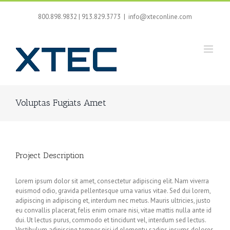
Skip
to
800.898.9832 | 913.829.3773
|
info@xteconline.com
content
Voluptas Fugiats Amet
Project Description
Lorem ipsum dolor sit amet, consectetur adipiscing elit. Nam viverra
euismod odio, gravida pellentesque urna varius vitae. Sed dui lorem,
adipiscing in adipiscing et, interdum nec metus. Mauris ultricies, justo
eu convallis placerat, felis enim ornare nisi, vitae mattis nulla ante id
dui. Ut lectus purus, commodo et tincidunt vel, interdum sed lectus.
Vestibulum adipiscing tempor nisi id elementu sadips ipsums dolores