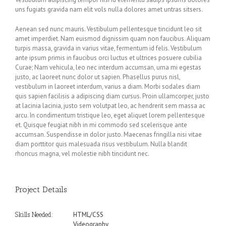
uns fugiats gravida nam elit vols nulla dolores amet untras sitsers.
Aenean sed nunc mauris. Vestibulum pellentesque tincidunt leo sit
amet imperdiet. Nam euismod dignissim quam non faucibus. Aliquam
turpis massa, gravida in varius vitae, fermentum id felis. Vestibulum
ante ipsum primis in faucibus orci luctus et ultrices posuere cubilia
Curae; Nam vehicula, leo nec interdum accumsan, urna mi egestas
justo, ac laoreet nunc dolor ut sapien. Phasellus purus nisl,
vestibulum in laoreet interdum, varius a diam. Morbi sodales diam
quis sapien facilisis a adipiscing diam cursus. Proin ullamcorper, justo
at lacinia lacinia, justo sem volutpat leo, ac hendrerit sem massa ac
arcu. In condimentum tristique leo, eget aliquet lorem pellentesque
et. Quisque feugiat nibh in mi commodo sed scelerisque ante
accumsan. Suspendisse in dolor justo. Maecenas fringilla nisi vitae
diam porttitor quis malesuada risus vestibulum. Nulla blandit
rhoncus magna, vel molestie nibh tincidunt nec.
Project Details
HTML/CSS
Skills Needed:
Videography